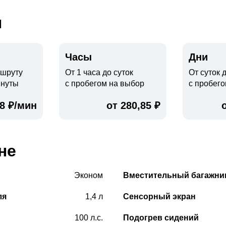
ы
Часы
Дни
ршруту
От 1 часа до суток
От суток 
инуты
с пробегом на выбор
с пробег
68 ₽/мин
от 280,85 ₽
не
Эконом
Вместительный багажни
ля
1,4 л
Сенсорный экран
100 л.с.
Подогрев сидений