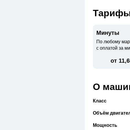
Тариф
Минуты
По любому ма
с оплатой за м
от 11,
О маши
Класс
Объём двигате
Мощность