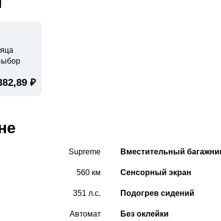
ы
сяца
выбор
382,89 ₽
не
Supreme
Вместительный багажни
560 км
Сенсорный экран
351 л.с.
Подогрев сидений
Автомат
Без оклейки