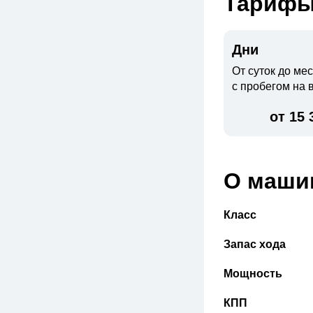
Тариф
Дни
От суток до ме
с пробегом на 
от 15 
О маши
Класс
Запас хода
Мощность
КПП